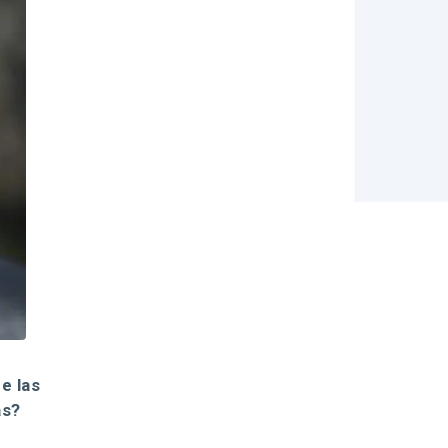
e las
as?