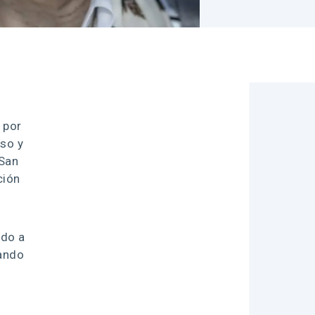
 por
íso y
 San
ción
ado a
lando