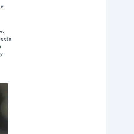
ué
es,
fecta
n
 y