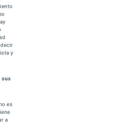
miento
no
hay
o
dad
 decir
ista y
y sus
no es
tiene
ar a