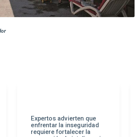
dor
en que
Carta al Director de
eguridad
Francisca Werth en el
er la
diario La Tercera