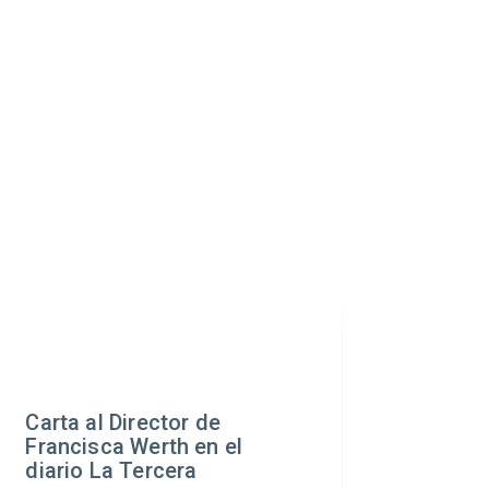
Francisca Werth asume
como nueva directora
ejecutiva del Centro UC