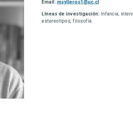
Email:
msylleros1@uc.cl
Líneas de investigación:
Infancia, inter
estereotipos, filosofía.