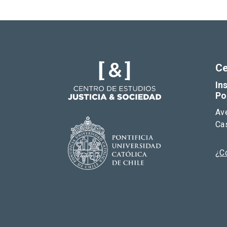
Ce
In
Po
Av
Cas
¿C