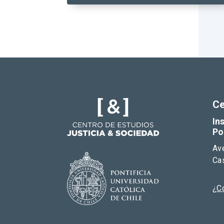
Ce
In
Po
Av
Cas
¿C