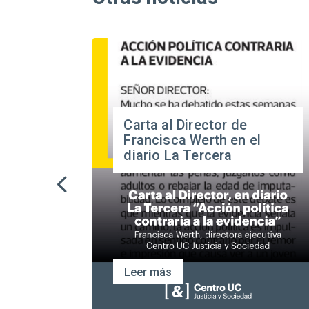
que
Carta al Director de
idad
Francisca Werth en el
a
diario La Tercera
gencia
rma
Leer más