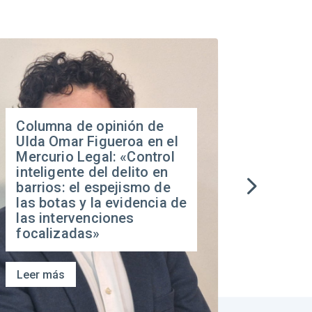
Columna de opinión de
Franc
Ulda Omar Figueroa en el
al ha
Mercurio Legal: «Control
cárcel
inteligente del delito en
Mercu
barrios: el espejismo de
las botas y la evidencia de
las intervenciones
focalizadas»
Leer más
Leer m