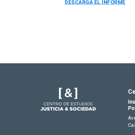
DESCARGA EL INFORME
Ce
In
Po
Av
Cas