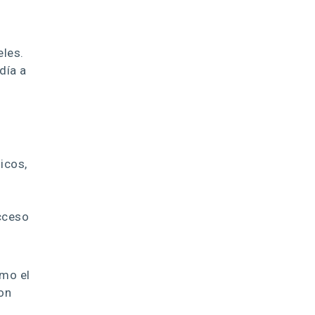
eles.
día a
icos,
acceso
omo el
on