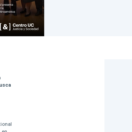
a
busca
tional
n en