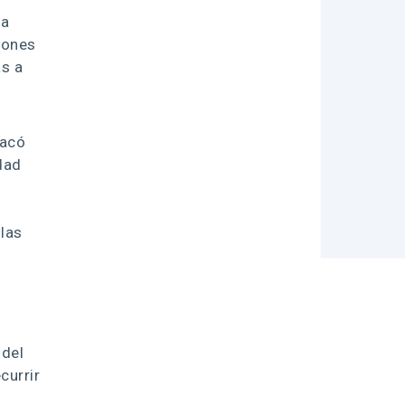
ta
iones
as a
tacó
dad
 las
 del
currir