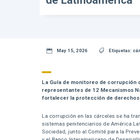
de Latinoamérica

May 15, 2026

Etiquetas:
cá
La
Guía de monitoreo de corrupción 
representantes de 12 Mecanismos Nac
fortalecer la protección de derecho
La corrupción en las cárceles se ha tr
sistemas penitenciarios de América Lati
Sociedad, junto al Comité para la Preve
y el Banco Interamericano de Desarroll