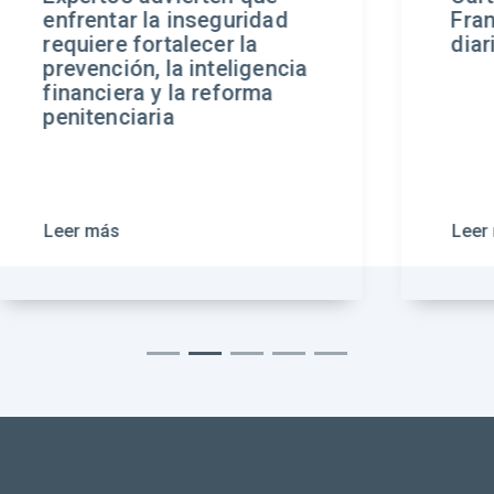
ridad
Francisca Werth en el
la
diario La Tercera
igencia
orma
Leer más