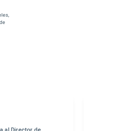
les,
 de
Francisca Werth asume