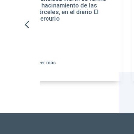
iento de las
enfrentar la insegu
n el diario El
requiere fortalecer 
prevención, la intel
financiera y la ref
penitenciaria
Leer más