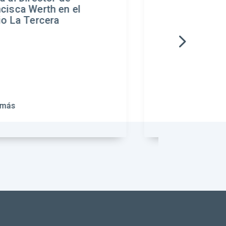
como nueva directora
ejecutiva del Centro UC
Justicia y Sociedad
Leer más