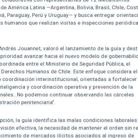
de América Latina —Argentina, Bolivia, Brasil, Chile, Cos
má, Paraguay, Perú y Uruguay— y busca entregar orientac
 humanos que realizan visitas e inspecciones periódic
 Andrés Jouannet, valoró el lanzamiento de la guía y des
 prioridad avanzar hacia el nuevo modelo de gobernabili
ordinada entre el Ministerio de Seguridad Pública, el
 de Derechos Humanos de Chile. Este enfoque considera el
coordinación interinstitucional, orientadas a fortalecer
nteligencia y coordinación operativa y prevención de la
 penales…No podemos continuar observando las cárceles
ración penitenciaria”.
upción, la guía identifica las malas condiciones laborales
rvisión efectiva, la necesidad de mantener el orden sin re
ecimiento de mercados ilícitos asociados al ingreso de