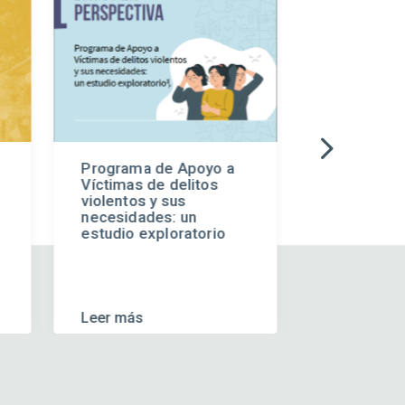
Programa de Apoyo a
Tratamient
Víctimas de delitos
trastorno 
violentos y sus
de sustanc
necesidades: un
estudio exploratorio
Leer más
Leer más