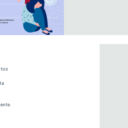
stos
la
rente.