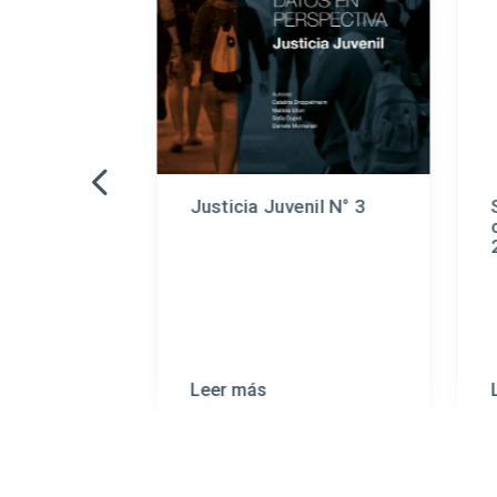
tra la
Justicia Juvenil N° 3
rama de los
ños
Leer más